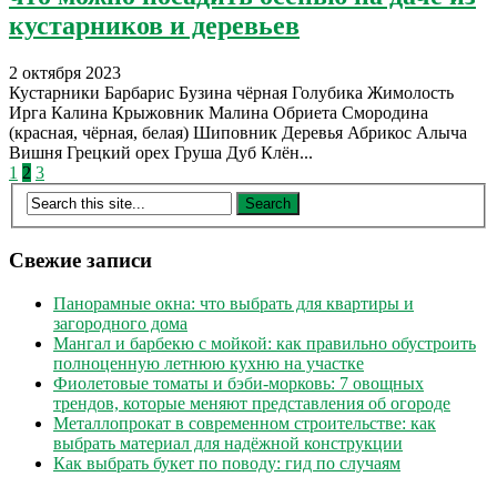
кустарников и деревьев
2 октября 2023
Кустарники Барбарис Бузина чёрная Голубика Жимолость
Ирга Калина Крыжовник Малина Обриета Смородина
(красная, чёрная, белая) Шиповник Деревья Абрикос Алыча
Вишня Грецкий орех Груша Дуб Клён...
Пагинация
1
2
3
записей
Свежие записи
Панорамные окна: что выбрать для квартиры и
загородного дома
Мангал и барбекю с мойкой: как правильно обустроить
полноценную летнюю кухню на участке
Фиолетовые томаты и бэби-морковь: 7 овощных
трендов, которые меняют представления об огороде
Металлопрокат в современном строительстве: как
выбрать материал для надёжной конструкции
Как выбрать букет по поводу: гид по случаям