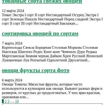
товарные сорта свежих овощей
12 марта 2024
Томат Экстра I сорт II сорт Нестандартный Огурец Экстра I
сорт Зеленцы Пикули Нестандартный Перец сладкий Экстра I
сорт II сорт III сорт Нестандартный Баклажан...
сортировка овощей по сортам
7 марта 2024
Корнеплоды Свекла Борщевая Столовая Морковь Столовая
Нантская Шантенэ Редис Кинг-конг Чемпион Дуро Редька
Маргеланская Зимняя черная Дайкон Хрен Русский Японский
Луковичные Лук Репчатый Однолетний Двухлетний...
овощи фрукты сорта фото
6 марта 2024
Овощи Томаты: Мясистые фрукты, которые часто
используются в кулинарии как овощи. Бывают разных форм и
размеров, от круглых до продолговатых. У них ярко-красная,
оранжевая или...
Пагинация
1
2
3
…
10