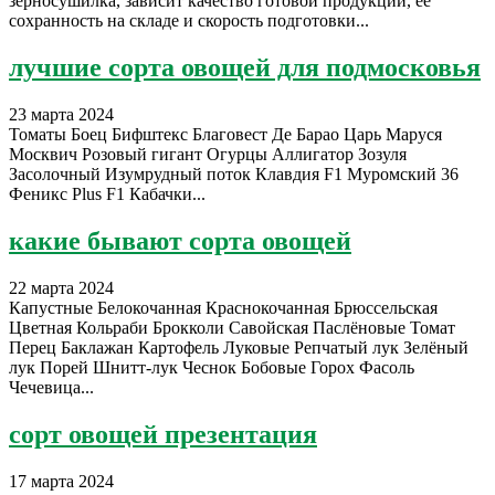
зерносушилка, зависит качество готовой продукции, её
сохранность на складе и скорость подготовки...
лучшие сорта овощей для подмосковья
23 марта 2024
Томаты Боец Бифштекс Благовест Де Барао Царь Маруся
Москвич Розовый гигант Огурцы Аллигатор Зозуля
Засолочный Изумрудный поток Клавдия F1 Муромский 36
Феникс Plus F1 Кабачки...
какие бывают сорта овощей
22 марта 2024
Капустные Белокочанная Краснокочанная Брюссельская
Цветная Кольраби Брокколи Савойская Паслёновые Томат
Перец Баклажан Картофель Луковые Репчатый лук Зелёный
лук Порей Шнитт-лук Чеснок Бобовые Горох Фасоль
Чечевица...
сорт овощей презентация
17 марта 2024