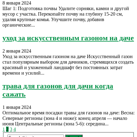
8 января 2024
Шаг 1: Подготовка почвы Удалите сорняки, камни и другой
мусор с участка. Перекопайте почву на глубину 15-20 см,
удаляя крупные комья. Улучшите почву, добавив
органические...
уход за искусственным газоном на даче
2 января 2024
Уход за искусственным газоном на даче Искусственный газон
стал популярным выбором для дачников, стремящихся создать
красивый и ухоженный ландшафт без постоянных затрат
времени и усилий...
трава для газонов для дачи когда
сажать
1 января 2024
Оптимальное время посадки травы для газонов на даче: Весна:
Северные регионы (зона 4 и ниже): конец апреля — начало
июня Центральные регионы (зона 5-6): середина...
Пагинация
1
2
3
4