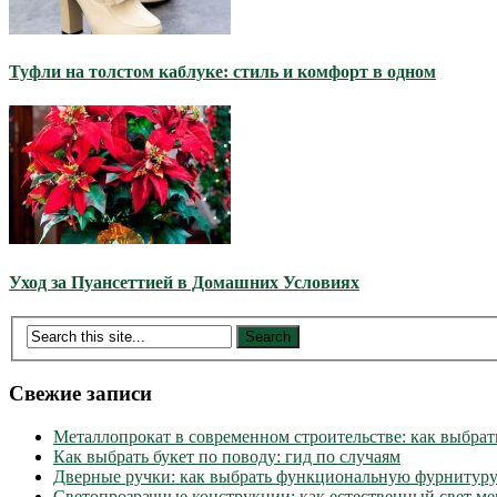
Туфли на толстом каблуке: стиль и комфорт в одном
Уход за Пуансеттией в Домашних Условиях
Свежие записи
Металлопрокат в современном строительстве: как выбрат
Как выбрать букет по поводу: гид по случаям
Дверные ручки: как выбрать функциональную фурнитуру
Светопрозрачные конструкции: как естественный свет м