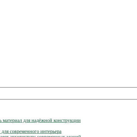
ь материал для надёжной конструкции
 для современного интерьера
еняет архитектуру современных зданий