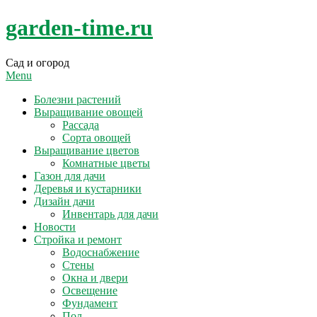
Skip
garden-time.ru
to
content
Сад и огород
Menu
Болезни растений
Выращивание овощей
Рассада
Сорта овощей
Выращивание цветов
Комнатные цветы
Газон для дачи
Деревья и кустарники
Дизайн дачи
Инвентарь для дачи
Новости
Стройка и ремонт
Водоснабжение
Стены
Окна и двери
Освещение
Фундамент
Пол