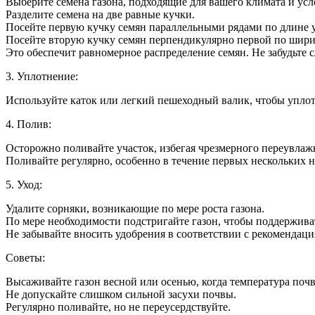
Выберите семена газона, подходящие для вашего климата и ус
Разделите семена на две равные кучки.
Посейте первую кучку семян параллельными рядами по длине у
Посейте вторую кучку семян перпендикулярно первой по шири
Это обеспечит равномерное распределение семян. Не забудьте с
3. Уплотнение:
Используйте каток или легкий пешеходный валик, чтобы уплотн
4. Полив:
Осторожно поливайте участок, избегая чрезмерного переувлаж
Поливайте регулярно, особенно в течение первых нескольких не
5. Уход:
Удалите сорняки, возникающие по мере роста газона.
По мере необходимости подстригайте газон, чтобы поддержива
Не забывайте вносить удобрения в соответствии с рекомендац
Советы:
Высаживайте газон весной или осенью, когда температура почв
Не допускайте слишком сильной засухи почвы.
Регулярно поливайте, но не переусердствуйте.