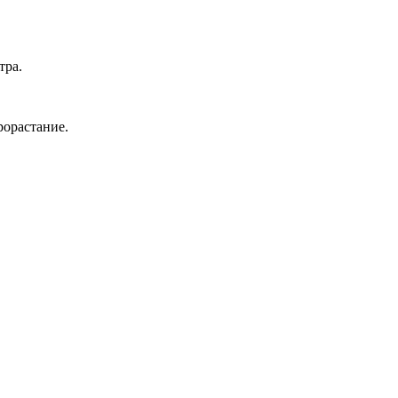
тра.
рорастание.