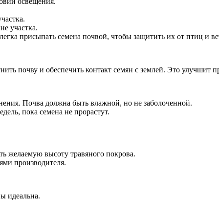
ловий освещения.
частка.
не участка.
легка присыпать семена почвой, чтобы защитить их от птиц и ве
ить почву и обеспечить контакт семян с землей. Это улучшит п
нения. Почва должна быть влажной, но не заболоченной.
дель, пока семена не прорастут.
ть желаемую высоту травяного покрова.
иями производителя.
ы идеальна.