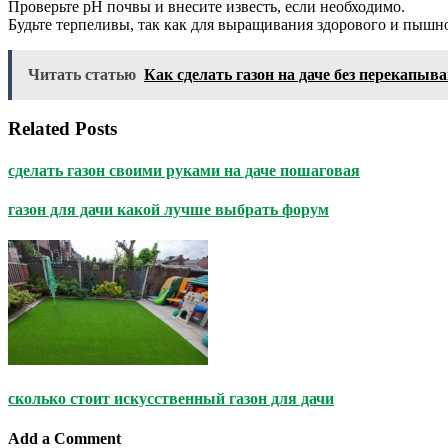
Проверьте pH почвы и внесите известь, если необходимо.
Будьте терпеливы, так как для выращивания здорового и пышно
Читать статью
Как сделать газон на даче без перекапыв
Related Posts
сделать газон своими руками на даче пошаговая
газон для дачи какой лучше выбрать форум
сколько стоит искусственный газон для дачи
Add a Comment