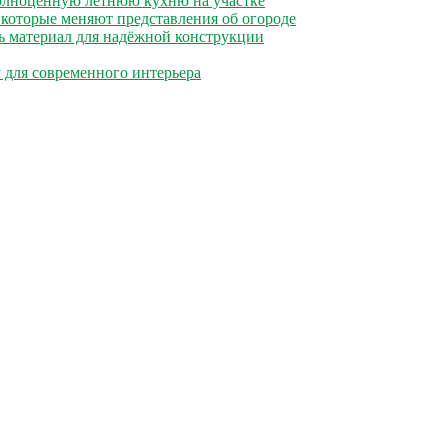
полноценную летнюю кухню на участке
 которые меняют представления об огороде
ь материал для надёжной конструкции
 для современного интерьера