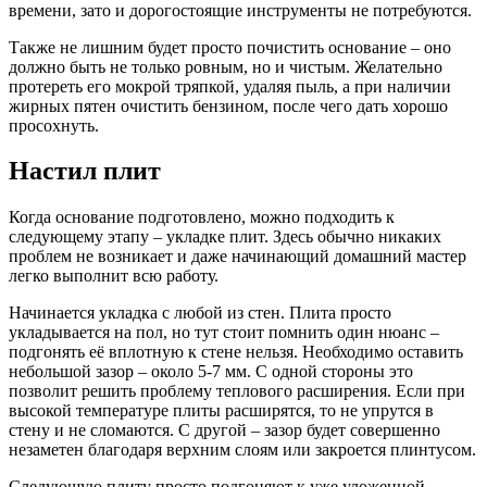
времени, зато и дорогостоящие инструменты не потребуются.
Также не лишним будет просто почистить основание – оно
должно быть не только ровным, но и чистым. Желательно
протереть его мокрой тряпкой, удаляя пыль, а при наличии
жирных пятен очистить бензином, после чего дать хорошо
просохнуть.
Настил плит
Когда основание подготовлено, можно подходить к
следующему этапу – укладке плит. Здесь обычно никаких
проблем не возникает и даже начинающий домашний мастер
легко выполнит всю работу.
Начинается укладка с любой из стен. Плита просто
укладывается на пол, но тут стоит помнить один нюанс –
подгонять её вплотную к стене нельзя. Необходимо оставить
небольшой зазор – около 5-7 мм. С одной стороны это
позволит решить проблему теплового расширения. Если при
высокой температуре плиты расширятся, то не упрутся в
стену и не сломаются. С другой – зазор будет совершенно
незаметен благодаря верхним слоям или закроется плинтусом.
Следующую плиту просто подгоняют к уже уложенной –