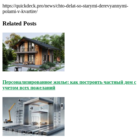
https://quickdeck.pro/news/chto-delat-so-starymi-derevyannymi-
polami-v-kvartire/
Related Posts
Персонализированное жилье: как построить частный дом с
учетом всех пожеланий