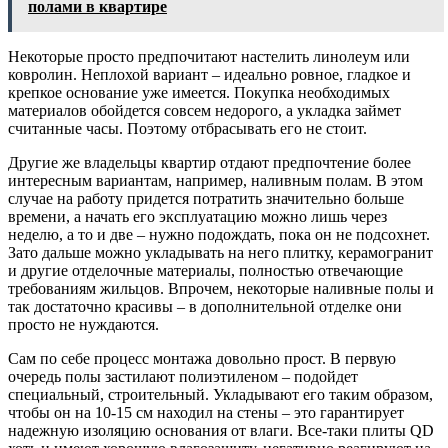
полами в квартире
Некоторые просто предпочитают настелить линолеум или
ковролин. Неплохой вариант – идеально ровное, гладкое и
крепкое основание уже имеется. Покупка необходимых
материалов обойдется совсем недорого, а укладка займет
считанные часы. Поэтому отбрасывать его не стоит.
Другие же владельцы квартир отдают предпочтение более
интересным вариантам, например, наливным полам. В этом
случае на работу придется потратить значительно больше
времени, а начать его эксплуатацию можно лишь через
неделю, а то и две – нужно подождать, пока он не подсохнет.
Зато дальше можно укладывать на него плитку, керамогранит
и другие отделочные материалы, полностью отвечающие
требованиям жильцов. Впрочем, некоторые наливные полы и
так достаточно красивы – в дополнительной отделке они
просто не нуждаются.
Сам по себе процесс монтажа довольно прост. В первую
очередь полы застилают полиэтиленом – подойдет
специальный, строительный. Укладывают его таким образом,
чтобы он на 10-15 см находил на стены – это гарантирует
надежную изоляцию основания от влаги. Все-таки плиты QD