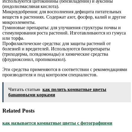
Используются цитокинины (бензиладенин) и ауксины
(индолилмасляная кислота).
Микроудобрения: для восполнения дефицита питательных
веществ в растениях. Содержат азот, фосфор, калий и другие
микроэлементы.
Гуминовые препараты: для улучшения структуры почвы и
стимулирования роста растений. Изготавливаются из гумуса
или торфа.
Профилактические средства: для защиты растений от
болезней и вредителей. Используются биопрепараты
(триходерма, псевдомонады) и химические средства
(флудиоксонил, пропиконазол).
Эти средства применяются в соответствии с рекомендациями
производителя и под контролем специалистов.
Читать статью
как полить комнатные цветы
банановыми корками
Related Posts
как называется комнатные цветы с фотографиями