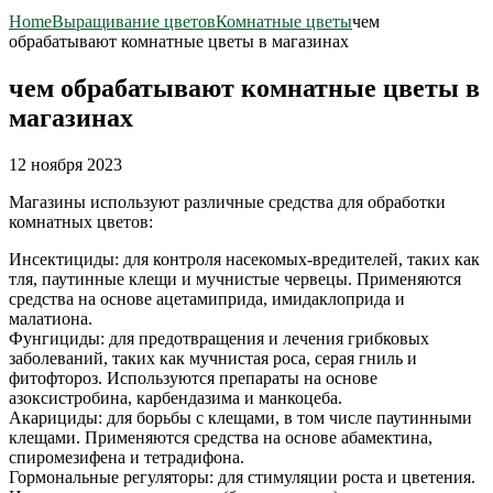
Home
Выращивание цветов
Комнатные цветы
чем
обрабатывают комнатные цветы в магазинах
чем обрабатывают комнатные цветы в
магазинах
12 ноября 2023
Магазины используют различные средства для обработки
комнатных цветов:
Инсектициды: для контроля насекомых-вредителей, таких как
тля, паутинные клещи и мучнистые червецы. Применяются
средства на основе ацетамиприда, имидаклоприда и
малатиона.
Фунгициды: для предотвращения и лечения грибковых
заболеваний, таких как мучнистая роса, серая гниль и
фитофтороз. Используются препараты на основе
азоксистробина, карбендазима и манкоцеба.
Акарициды: для борьбы с клещами, в том числе паутинными
клещами. Применяются средства на основе абамектина,
спиромезифена и тетрадифона.
Гормональные регуляторы: для стимуляции роста и цветения.