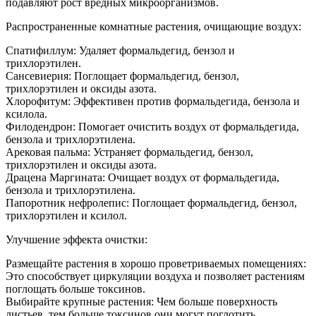
подавляют рост вредных микроорганизмов.
Распространенные комнатные растения, очищающие воздух:
Спатифиллум: Удаляет формальдегид, бензол и
трихлорэтилен.
Сансевиерия: Поглощает формальдегид, бензол,
трихлорэтилен и оксиды азота.
Хлорофитум: Эффективен против формальдегида, бензола и
ксилола.
Филодендрон: Помогает очистить воздух от формальдегида,
бензола и трихлорэтилена.
Арековая пальма: Устраняет формальдегид, бензол,
трихлорэтилен и оксиды азота.
Драцена Маргината: Очищает воздух от формальдегида,
бензола и трихлорэтилена.
Папоротник нефролепис: Поглощает формальдегид, бензол,
трихлорэтилен и ксилол.
Улучшение эффекта очистки:
Размещайте растения в хорошо проветриваемых помещениях:
Это способствует циркуляции воздуха и позволяет растениям
поглощать больше токсинов.
Выбирайте крупные растения: Чем больше поверхность
листьев, тем больше токсинов они могут поглотить.