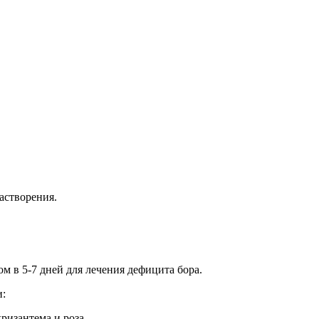
астворения.
ом в 5-7 дней для лечения дефицита бора.
и:
ризантема и роза.