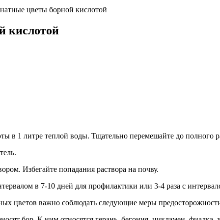
мнатные цветы борной кислотой
й кислотой
ты в 1 литре теплой воды. Тщательно перемешайте до полного р
тель.
ором. Избегайте попадания раствора на почву.
тервалом в 7-10 дней для профилактики или 3-4 раза с интервал
ных цветов важно соблюдать следующие меры предосторожност
носят бор. К ним относятся герань, бегония, цикламен, фиалка, х