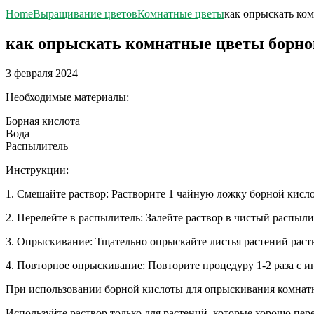
Home
Выращивание цветов
Комнатные цветы
как опрыскать ко
как опрыскать комнатные цветы борно
3 февраля 2024
Необходимые материалы:
Борная кислота
Вода
Распылитель
Инструкции:
1. Смешайте раствор: Растворите 1 чайную ложку борной кисло
2. Перелейте в распылитель: Залейте раствор в чистый распыли
3. Опрыскивание: Тщательно опрыскайте листья растений раств
4. Повторное опрыскивание: Повторите процедуру 1-2 раза с ин
При использовании борной кислоты для опрыскивания комнат
Используйте раствор только для растений, которые хорошо пере