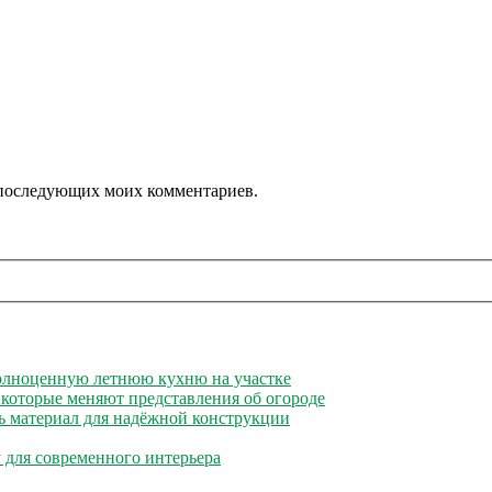
ля последующих моих комментариев.
полноценную летнюю кухню на участке
 которые меняют представления об огороде
ь материал для надёжной конструкции
 для современного интерьера