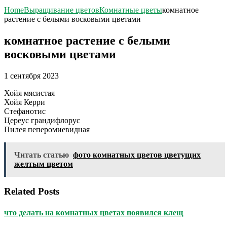
Home
Выращивание цветов
Комнатные цветы
комнатное
растение с белыми восковыми цветами
комнатное растение с белыми
восковыми цветами
1 сентября 2023
Хойя мясистая
Хойя Керри
Стефанотис
Цереус грандифлорус
Пилея пеперомиевидная
Читать статью
фото комнатных цветов цветущих
желтым цветом
Related Posts
что делать на комнатных цветах появился клещ