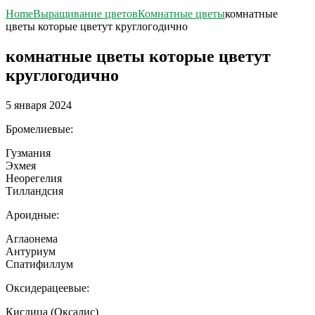
Home
Выращивание цветов
Комнатные цветы
комнатные
цветы которые цветут круглогодично
комнатные цветы которые цветут
круглогодично
5 января 2024
Бромелиевые:
Гузмания
Эхмея
Неорегелия
Тилландсия
Ароидные:
Аглаонема
Антуриум
Спатифиллум
Оксидерацеевые:
Кислица (Оксалис)