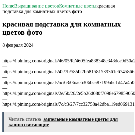
Home
Выращивание цветов
Комнатные цветы
красивая
подставка для комнатных цветов фото
красивая подставка для комнатных
цветов фото
8 февраля 2024
—
https://i.pinimg.com/originals/46/05/fe/4605fea838348c348dca9d50a
—
https://i.pinimg.com/originals/42/7b/58/427b581581539361c674586
—
https://i.pinimg.com/originals/ac/63/06/ac6306bca87199a6c1d47a45
—
https://i.pinimg.com/originals/2e/5b/26/2e5b26d080f7098e67985905
—
https://i.pinimg.com/originals/7c/c3/27/7cc32758a42dba119ed06913
Читать статью
ампельные комнатные цветы для
кашпо свисающие