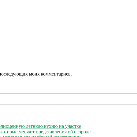
ля последующих моих комментариев.
полноценную летнюю кухню на участке
 которые меняют представления об огороде