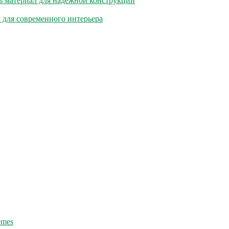
ь материал для надёжной конструкции
 для современного интерьера
emes