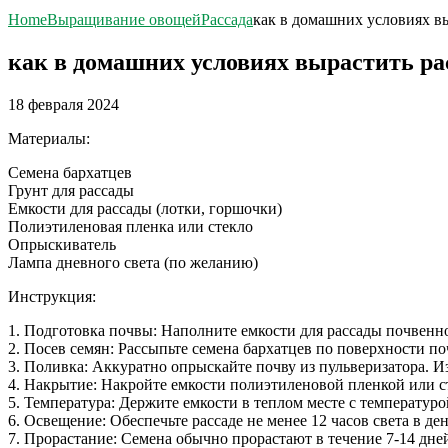
Home
Выращивание овощей
Рассада
как в домашних условиях вы
как в домашних условиях вырастить ра
18 февраля 2024
Материалы:
Семена бархатцев
Грунт для рассады
Емкости для рассады (лотки, горшочки)
Полиэтиленовая пленка или стекло
Опрыскиватель
Лампа дневного света (по желанию)
Инструкция:
1. Подготовка почвы: Наполните емкости для рассады почвенн
2. Посев семян: Рассыпьте семена бархатцев по поверхности по
3. Поливка: Аккуратно опрыскайте почву из пульверизатора. И
4. Накрытие: Накройте емкости полиэтиленовой пленкой или с
5. Температура: Держите емкости в теплом месте с температуро
6. Освещение: Обеспечьте рассаде не менее 12 часов света в де
7. Прорастание: Семена обычно прорастают в течение 7-14 дне