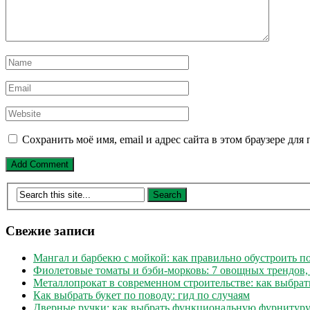
Сохранить моё имя, email и адрес сайта в этом браузере д
Свежие записи
Мангал и барбекю с мойкой: как правильно обустроить 
Фиолетовые томаты и бэби-морковь: 7 овощных трендов,
Металлопрокат в современном строительстве: как выбрат
Как выбрать букет по поводу: гид по случаям
Дверные ручки: как выбрать функциональную фурнитуру