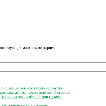
ля последующих моих комментариев.
полноценную летнюю кухню на участке
 которые меняют представления об огороде
ь материал для надёжной конструкции
 для современного интерьера