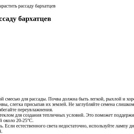
растить рассаду бархатцев
ссаду бархатцев
ой смесью для рассады. Почва должна быть легкой, рыхлой и хо
чвы, слегка присыпав их землей. Не заглубляйте семена слишком 
збегайте переувлажнения.
теклом для создания тепличных условий. Это поможет поддержив
й около 20-25°C.
нь. Если естественного света недостаточно, используйте лампу дн
й.