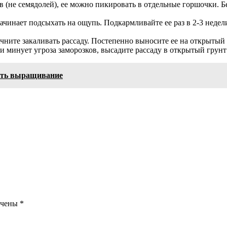
в (не семядолей), ее можно пикировать в отдельные горшочки. Б
 начинает подсыхать на ощупь. Подкармливайте ее раз в 2-3 нед
начните закаливать рассаду. Постепенно выносите ее на открытый
 и минует угроза заморозков, высадите рассаду в открытый грунт 
жать выращивание
ечены
*