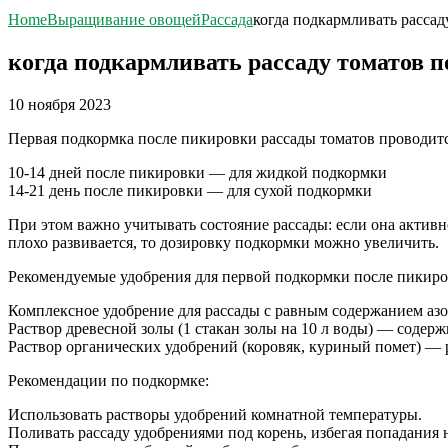
Home
Выращивание овощей
Рассада
когда подкармливать рассад
когда подкармливать рассаду томатов 
10 ноября 2023
Первая подкормка после пикировки рассады томатов проводитс
10-14 дней после пикировки — для жидкой подкормки
14-21 день после пикировки — для сухой подкормки
При этом важно учитывать состояние рассады: если она активн
плохо развивается, то дозировку подкормки можно увеличить.
Рекомендуемые удобрения для первой подкормки после пикиро
Комплексное удобрение для рассады с равным содержанием азот
Раствор древесной золы (1 стакан золы на 10 л воды) — содер
Раствор органических удобрений (коровяк, куриный помет) — р
Рекомендации по подкормке:
Использовать растворы удобрений комнатной температуры.
Поливать рассаду удобрениями под корень, избегая попадания н