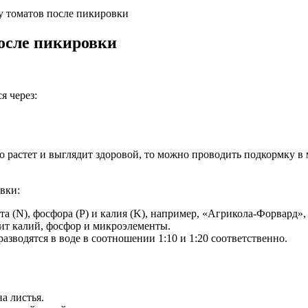
у томатов после пикировки
после пикировки
я через:
о растет и выглядит здоровой, то можно проводить подкормку в
вки:
а (N), фосфора (P) и калия (K), например, «Агрикола-Форвард»
жит калий, фосфор и микроэлементы.
азводятся в воде в соотношении 1:10 и 1:20 соответственно.
а листья.