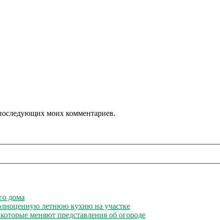
ля последующих моих комментариев.
го дома
полноценную летнюю кухню на участке
 которые меняют представления об огороде