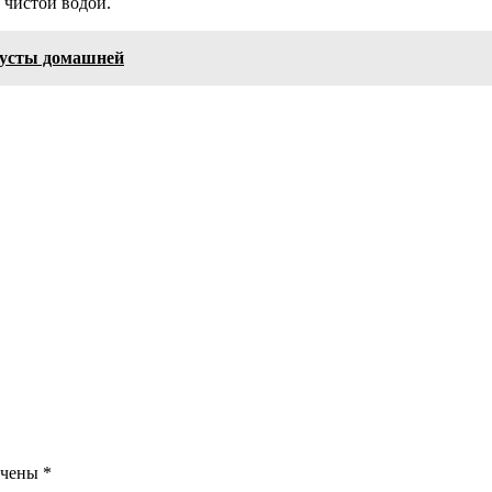
 чистой водой.
пусты домашней
ечены
*