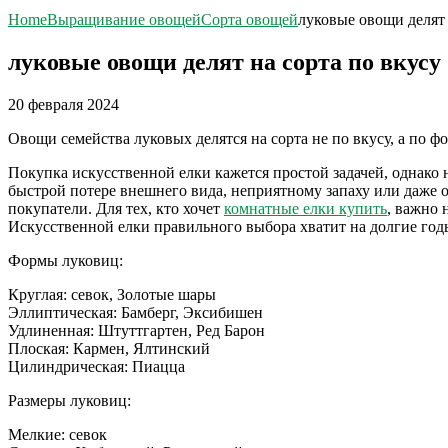
Home
Выращивание овощей
Сорта овощей
луковые овощи делят 
луковые овощи делят на сорта по вкусу
20 февраля 2024
Овощи семейства луковых делятся на сорта не по вкусу, а по ф
Покупка искусственной елки кажется простой задачей, однако
быстрой потере внешнего вида, неприятному запаху или даже 
покупатели. Для тех, кто хочет
комнатные елки купить
, важно 
Искусственной елки правильного выбора хватит на долгие год
Формы луковиц:
Круглая: севок, Золотые шары
Эллиптическая: Бамберг, Эксибишен
Удлиненная: Штуттгартен, Ред Барон
Плоская: Кармен, Ялтинский
Цилиндрическая: Пиацца
Размеры луковиц:
Мелкие: севок