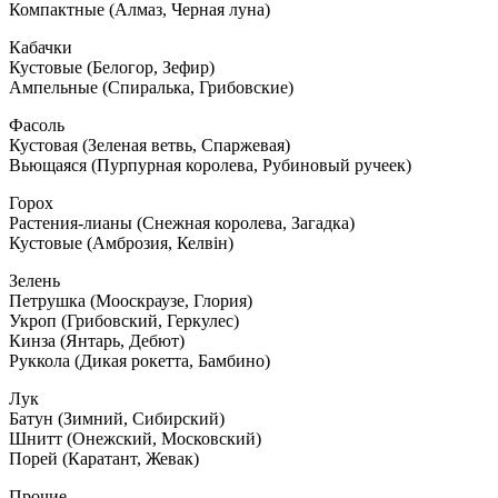
Компактные (Алмаз, Черная луна)
Кабачки
Кустовые (Белогор, Зефир)
Ампельные (Спиралька, Грибовские)
Фасоль
Кустовая (Зеленая ветвь, Спаржевая)
Вьющаяся (Пурпурная королева, Рубиновый ручеек)
Горох
Растения-лианы (Снежная королева, Загадка)
Кустовые (Амброзия, Келвін)
Зелень
Петрушка (Мооскраузе, Глория)
Укроп (Грибовский, Геркулес)
Кинза (Янтарь, Дебют)
Руккола (Дикая рокетта, Бамбино)
Лук
Батун (Зимний, Сибирский)
Шнитт (Онежский, Московский)
Порей (Каратант, Жевак)
Прочие