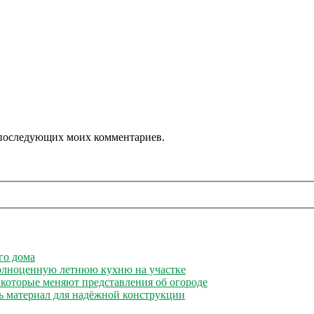
ля последующих моих комментариев.
го дома
полноценную летнюю кухню на участке
 которые меняют представления об огороде
ь материал для надёжной конструкции