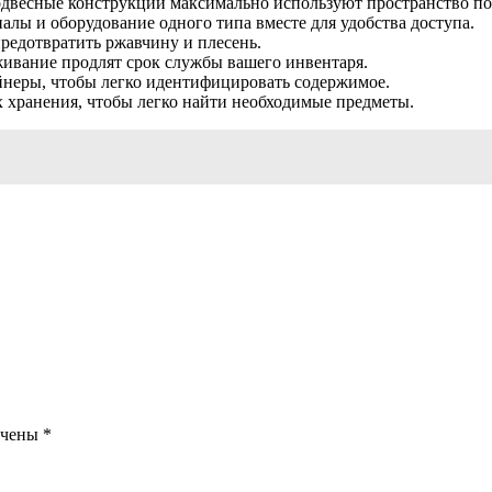
одвесные конструкции максимально используют пространство по
лы и оборудование одного типа вместе для удобства доступа.
редотвратить ржавчину и плесень.
живание продлят срок службы вашего инвентаря.
йнеры, чтобы легко идентифицировать содержимое.
х хранения, чтобы легко найти необходимые предметы.
ечены
*