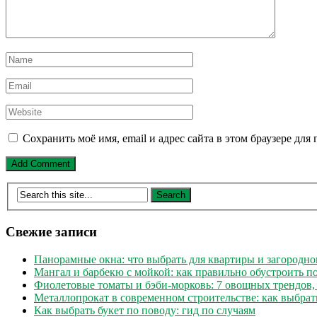
Сохранить моё имя, email и адрес сайта в этом браузере д
Свежие записи
Панорамные окна: что выбрать для квартиры и загородно
Мангал и барбекю с мойкой: как правильно обустроить 
Фиолетовые томаты и бэби-морковь: 7 овощных трендов,
Металлопрокат в современном строительстве: как выбрат
Как выбрать букет по поводу: гид по случаям