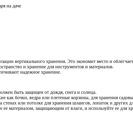
ря на даче
изации вертикального хранения. Это экономит место и облегчае
остранство и хранение для инструментов и материалов.
печивают надежное хранение.
олжен быть защищен от дождя, снега и солнца.
ие как бочки, ведра или плетеные корзины, для хранения садов
 стенах или потолке для хранения шлангов, лопаток и других д
е ее материалом, защищающим от влаги, и используйте ее для х