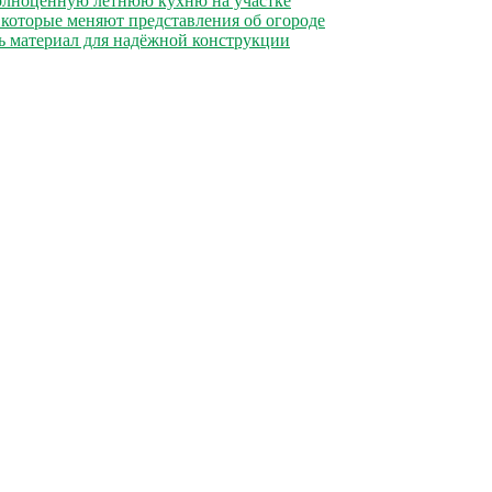
полноценную летнюю кухню на участке
 которые меняют представления об огороде
ь материал для надёжной конструкции