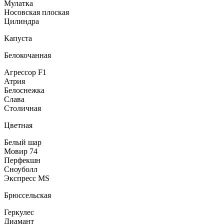
Мулатка
Носовская плоская
Цилиндра
Капуста
Белокочанная
Агрессор F1
Атрия
Белоснежка
Слава
Столичная
Цветная
Белый шар
Мовир 74
Перфекшн
Сноуболл
Экспресс MS
Брюссельская
Геркулес
Диамант