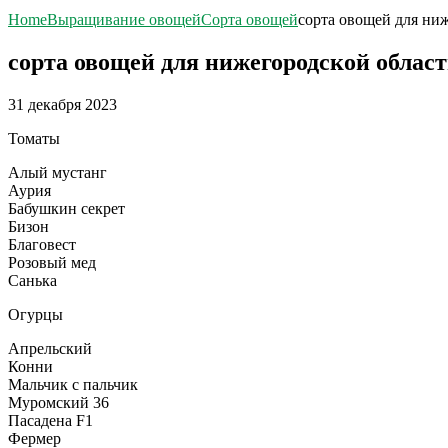
Home
Выращивание овощей
Сорта овощей
сорта овощей для ни
сорта овощей для нижегородской облас
31 декабря 2023
Томаты
Алый мустанг
Аурия
Бабушкин секрет
Бизон
Благовест
Розовый мед
Санька
Огурцы
Апрельский
Конни
Мальчик с пальчик
Муромский 36
Пасадена F1
Фермер