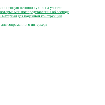
полноценную летнюю кухню на участке
 которые меняют представления об огороде
ь материал для надёжной конструкции
 для современного интерьера