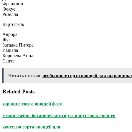
Франклин
Фокус
Розелла
Картофель
Аврора
Жук
Загадка Питера
Импала
Королева Анна
Сантэ
Читать статью
необычные сорта овощей для выращива
Related Posts
хорошие сорта овощей фото
хозяйственно ботанические сорта капустных овощей
качество сорта овощей для