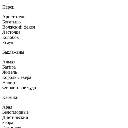
Перец
Аристотель
Богатырь
Волжский факел
Ласточка
Колобок
Есаул
Баклажаны
Алмаз
Багира
Жизель
Король Севера
Надир
Фиолетовое чудо
Кабачки
Арал
Белоплодные
Диетический
Зебра
Искандер