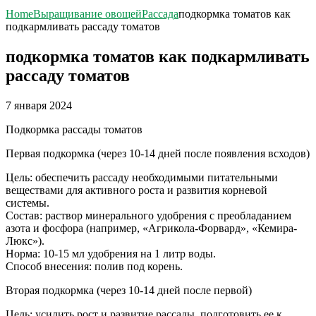
Home
Выращивание овощей
Рассада
подкормка томатов как
подкармливать рассаду томатов
подкормка томатов как подкармливать
рассаду томатов
7 января 2024
Подкормка рассады томатов
Первая подкормка (через 10-14 дней после появления всходов)
Цель: обеспечить рассаду необходимыми питательными
веществами для активного роста и развития корневой
системы.
Состав: раствор минерального удобрения с преобладанием
азота и фосфора (например, «Агрикола-Форвард», «Кемира-
Люкс»).
Норма: 10-15 мл удобрения на 1 литр воды.
Способ внесения: полив под корень.
Вторая подкормка (через 10-14 дней после первой)
Цель: усилить рост и развитие рассады, подготовить ее к