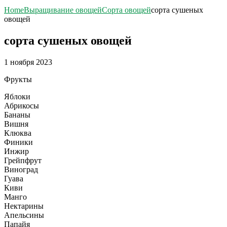
Home
Выращивание овощей
Сорта овощей
сорта сушеных
овощей
сорта сушеных овощей
1 ноября 2023
Фрукты
Яблоки
Абрикосы
Бананы
Вишня
Клюква
Финики
Инжир
Грейпфрут
Виноград
Гуава
Киви
Манго
Нектарины
Апельсины
Папайя