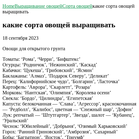
Home
Выращивание овощей
Сорта овощей
какие сорта овощей
выращивать
какие сорта овощей выращивать
18 сентября 2023
Овощи для открытого грунта
Томаты: ‘Рома’, ‘Черри’, ‘Бифштекс’
Огурцы: ‘Родничок’, ‘Нежинский’, ‘Каскад’
Кабачки: ‘Цукеша’, ‘Грибовский’, ‘Ясмин’
Баклажаны: ‘Алмаз’, ‘Подарок Северу’, ‘Деликат’
Перец: ‘Калифорнийское чудо’, ‘Болгарин’, ‘Ласточка’
Картофель: ‘Аврора’, ‘Скарлетт’, ‘Розара’
Морковь: ‘Нантская’, ‘Олимпия’, ‘Королева осени’
Свекла: ‘Бордо’, ‘Цилиндра’, ‘Египетская’
Капуста: белокочанная — ‘Слава’, ‘Агрессор’, краснокочанная
— ‘Редболл’, ‘Калибос’, цветная — ‘Снежный шар’, ‘Дофин’
Лук: репчатый — ‘Штутгартер’, ‘Звезда’, шалот — ‘Кубанец’,
‘Уральский’
Чеснок: ‘Юбилейный’, ‘Добрыня’, ‘Озимый Харьковский’
Горох: ‘Ранний Гриновский’, ‘Амброзия’, ‘Сахарный’
Бобы: ‘Багратион’, ‘Восток’, ‘Триумф’