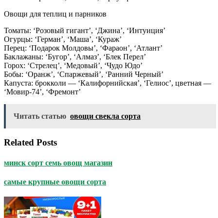
Овощи для теплиц и парников
Томаты: ‘Розовый гигант’, ‘Джина’, ‘Интуиция’
Огурцы: ‘Герман’, ‘Маша’, ‘Кураж’
Перец: ‘Подарок Молдовы’, ‘Фараон’, ‘Атлант’
Баклажаны: ‘Бугор’, ‘Алмаз’, ‘Блек Перел’
Горох: ‘Стрелец’, ‘Медовый’, ‘Чудо Юдо’
Бобы: ‘Оранж’, ‘Спаржевый’, ‘Ранний Черный’
Капуста: брокколи — ‘Калифорнийская’, ‘Гелиос’, цветная —
‘Мовир-74’, ‘Фремонт’
Читать статью
овощи свекла сорта
Related Posts
минск сорт семь овощ магазин
самые крупные овощи сорта